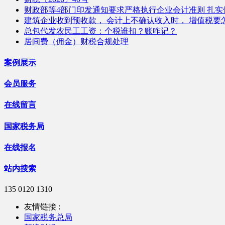
财政部等4部门印发通知要求严格执行企业会计准则 扎实做
建筑企业收到预收款， 会计上不确认收入时， 增值税要
总包代发农民工工资：个税谁扣？账咋记？
居间费（佣金）财税合规处理
案例展示
会员服务
在线留言
国家税务局
在线报名
站内搜索
135 0120 1310
友情链接 :
国家税务总局