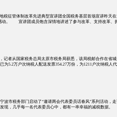
地税征管体制改革先进典型宣讲团全国税务基层首场宣讲昨天在
感动。 宣讲团成员饱含深情地讲述了参与改革、支持改革、拥
3日，记者从国家税务总局太原市税务局获悉，该局税邮合作在省
5.2万户次纳税人配送发票354.27万份，为1211户次纳税
波市税务部门启动了“邀请两会代表委员话春风”系列活动，走
发现，几乎每一名代表委员心中，都有一串幸福的减税数据。 “